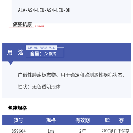
ALA-ASN-LEU-ASN-LEU-OH
癌胚抗原
CEA-Ag
CAS NO.168635-85-6
用 途
含量：＞80%
广谱性肿瘤标志物。用于确定和监测恶性疾病状态.
性状：无色透明液体
包装规格
货号
规格
有效期
贮 存
859604
1mg
2年
-20℃条件下保存